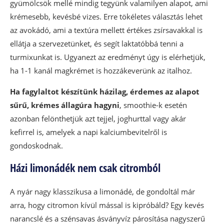
gyümölcsök mellé mindig tegyünk valamilyen alapot, ami
krémesebb, kevésbé vizes. Erre tökéletes választás lehet
az avokádó, ami a textúra mellett értékes zsírsavakkal is
ellátja a szervezetünket, és segít laktatóbbá tenni a
turmixunkat is. Ugyanezt az eredményt úgy is elérhetjük,
ha 1-1 kanál magkrémet is hozzákeverünk az italhoz.
Ha fagylaltot készítünk házilag, érdemes az alapot
sűrű, krémes állagúra hagyni
, smoothie-k esetén
azonban felönthetjük azt tejjel, joghurttal vagy akár
kefirrel is, amelyek a napi kalciumbevitelről is
gondoskodnak.
Házi limonádék nem csak citromból
A nyár nagy klasszikusa a limonádé, de gondoltál már
arra, hogy citromon kívül mással is kipróbáld? Egy kevés
narancslé és a szénsavas ásványvíz párosítása nagyszerű