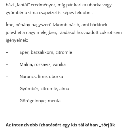
házi „fantát” eredményez, míg pár karika uborka vagy
gyömbér a sima csapvizet is képes feldobni.
Íme, néhány nagyszerű ízkombináció, ami bárkinek
jóleshet a nagy melegben, ráadásul hozzáadott cukrot sem
igényelnek:
– Eper, bazsalikom, citromlé
– Málna, rózsavíz, vanília
– Narancs, lime, uborka
– Gyömbér, citromlé, alma
– Görögdinnye, menta
Az intenzívebb ízhatásért egy kis tálkában „törjük