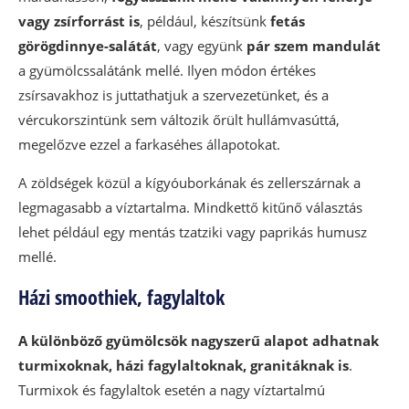
vagy zsírforrást is
, például, készítsünk
fetás
görögdinnye-salátát
, vagy együnk
pár szem mandulát
a gyümölcssalátánk mellé. Ilyen módon értékes
zsírsavakhoz is juttathatjuk a szervezetünket, és a
vércukorszintünk sem változik őrült hullámvasúttá,
megelőzve ezzel a farkaséhes állapotokat.
A zöldségek közül a kígyóuborkának és zellerszárnak a
legmagasabb a víztartalma. Mindkettő kitűnő választás
lehet például egy mentás tzatziki vagy paprikás humusz
mellé.
Házi smoothiek, fagylaltok
A különböző gyümölcsök nagyszerű alapot adhatnak
turmixoknak, házi fagylaltoknak, granitáknak is
.
Turmixok és fagylaltok esetén a nagy víztartalmú