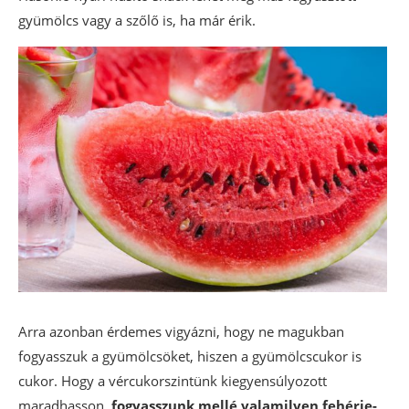
gyümölcs vagy a szőlő is, ha már érik.
Arra azonban érdemes vigyázni, hogy ne magukban
fogyasszuk a gyümölcsöket, hiszen a gyümölcscukor is
cukor. Hogy a vércukorszintünk kiegyensúlyozott
maradhasson,
fogyasszunk mellé valamilyen fehérje-