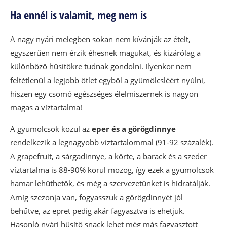
Ha ennél is valamit, meg nem is
A nagy nyári melegben sokan nem kívánják az ételt,
egyszerűen nem érzik éhesnek magukat, és kizárólag a
különböző hűsítőkre tudnak gondolni. Ilyenkor nem
feltétlenül a legjobb ötlet egyből a gyümölcsléért nyúlni,
hiszen egy csomó egészséges élelmiszernek is nagyon
magas a víztartalma!
A gyümölcsök közül az
eper és a görögdinnye
rendelkezik a legnagyobb víztartalommal (91-92 százalék).
A grapefruit, a sárgadinnye, a körte, a barack és a szeder
víztartalma is 88-90% körül mozog, így ezek a gyümölcsök
hamar lehűthetők, és még a szervezetünket is hidratálják.
Amíg szezonja van, fogyasszuk a görögdinnyét jól
behűtve, az epret pedig akár fagyasztva is ehetjük.
Hasonló nyári hűsítő snack lehet még más fagyasztott