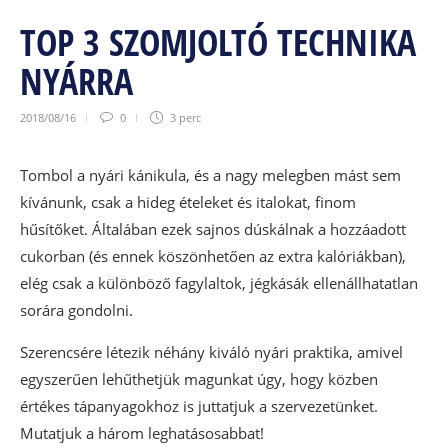
TOP 3 SZOMJOLTÓ TECHNIKA
NYÁRRA
2018/08/16
0
3 perc
Tombol a nyári kánikula, és a nagy melegben mást sem
kívánunk, csak a hideg ételeket és italokat, finom
hűsítőket. Általában ezek sajnos dúskálnak a hozzáadott
cukorban (és ennek köszönhetően az extra kalóriákban),
elég csak a különböző fagylaltok, jégkásák ellenállhatatlan
sorára gondolni.
Szerencsére létezik néhány kiváló nyári praktika, amivel
egyszerűen lehűthetjük magunkat úgy, hogy közben
értékes tápanyagokhoz is juttatjuk a szervezetünket.
Mutatjuk a három leghatásosabbat!