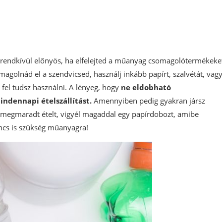
endkívül előnyös, ha elfelejted a műanyag csomagolótermékeke
agolnád el a szendvicsed, használj inkább papírt, szalvétát, vag
 fel tudsz használni. A lényeg, hogy
ne eldobható
ndennapi ételszállítást.
Amennyiben pedig gyakran jársz
 megmaradt ételt, vigyél magaddal egy papírdobozt, amibe
incs is szükség műanyagra!