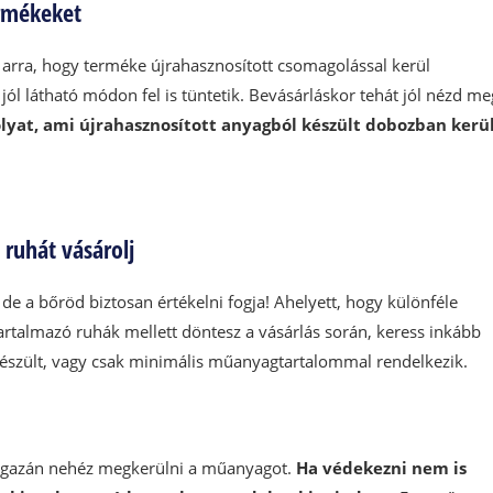
ermékeket
arra, hogy terméke újrahasznosított csomagolással kerül
jól látható módon fel is tüntetik. Bevásárláskor tehát jól nézd me
olyat, ami újrahasznosított anyagból készült dobozban kerü
 ruhát vásárolj
e a bőröd biztosan értékelni fogja! Ahelyett, hogy különféle
tartalmazó ruhák mellett döntesz a vásárlás során, keress inkább
készült, vagy csak minimális műanyagtartalommal rendelkezik.
 igazán nehéz megkerülni a műanyagot.
Ha védekezni nem is