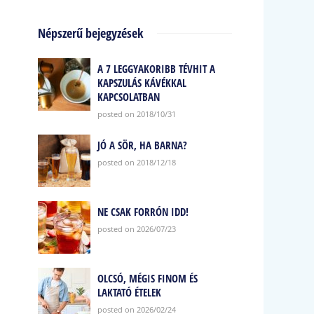
Népszerű bejegyzések
A 7 LEGGYAKORIBB TÉVHIT A
KAPSZULÁS KÁVÉKKAL
KAPCSOLATBAN
posted on 2018/10/31
JÓ A SÖR, HA BARNA?
posted on 2018/12/18
NE CSAK FORRÓN IDD!
posted on 2026/07/23
OLCSÓ, MÉGIS FINOM ÉS
LAKTATÓ ÉTELEK
posted on 2026/02/24