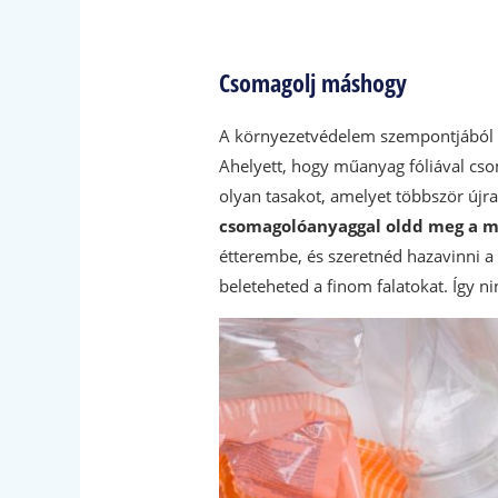
Csomagolj máshogy
A környezetvédelem szempontjából r
Ahelyett, hogy műanyag fóliával csom
olyan tasakot, amelyet többször újra
csomagolóanyaggal oldd meg a mi
étterembe, és szeretnéd hazavinni a
beleteheted a finom falatokat. Így n