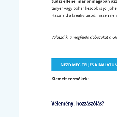
tudsz ellene, már önmagában azza
tányér vagy pohár később is jól jöhe
Használd a kreativitásod, hiszen néh
Válaszd ki a megfelelő dobozokat a G
NÉZD MEG TELJES KÍNÁLATU
Kiemelt termékek:
Vélemény, hozzászólás?