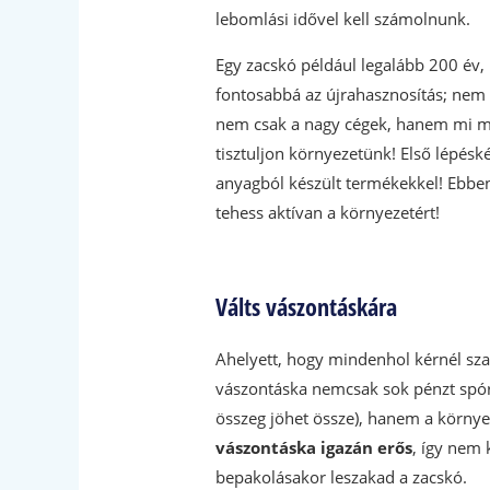
lebomlási idővel kell számolnunk.
Egy zacskó például legalább 200 év, 
fontosabbá az újrahasznosítás; nem m
nem csak a nagy cégek, hanem mi ma
tisztuljon környezetünk! Első lépésk
anyagból készült termékekkel! Ebbe
tehess aktívan a környezetért!
Válts vászontáskára
Ahelyett, hogy mindenhol kérnél sza
vászontáska nemcsak sok pénzt spórol
összeg jöhet össze), hanem a körny
vászontáska igazán erős
, így nem 
bepakolásakor leszakad a zacskó.