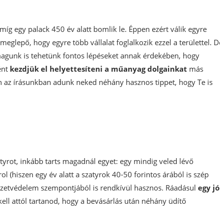
míg egy palack 450 év alatt bomlik le. Éppen ezért válik egyre
eglepő, hogy egyre több vállalat foglalkozik ezzel a területtel. D
gunk is tehetünk fontos lépéseket annak érdekében, hogy
ént
kezdjük el helyettesíteni a műanyag dolgainkat
más
n az írásunkban adunk neked néhány hasznos tippet, hogy Te is
tyrot, inkább tarts magadnál egyet: egy mindig veled lévő
 (hiszen egy év alatt a szatyrok 40-50 forintos árából is szép
ezetvédelem szempontjából is rendkívül hasznos. Ráadásul
egy jó
kell attól tartanod, hogy a bevásárlás után néhány üdítő