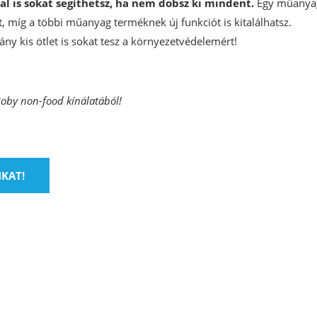
l is sokat segíthetsz, ha nem dobsz ki mindent.
Egy műanya
t, míg a többi műanyag terméknek új funkciót is kitalálhatsz.
ány kis ötlet is sokat tesz a környezetvédelemért!
Roby non-food kínálatából!
NKAT!