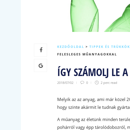
KEZDŐOLDAL
>
TIPPEK ÉS TRÜKKÖK
FELESLEGES MŰANYAGOKKAL
ÍGY SZÁMOLJ LE 
2018/07/02
0
2 perc
read
Melyik az az anyag, ami már közel 20
hogy szinte akármit le tudnak gyárt
A műanyag az életünk minden terület
pohárról vagy épp tárolódobozról, m