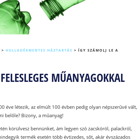
>
HULLADÉKMENTES HÁZTARTÁS
>
ÍGY SZÁMOLJ LE A
A FELESLEGES MŰANYAGOKKAL
0 éve létezik, az elmúlt 100 évben pedig olyan népszerűvé vált,
ani belőle? Bizony, a műanyag!
én körülvesz bennünket, ám legyen szó zacskóról, palackról,
indegyik termék esetén több évtizedes, sőt, akár évszázados