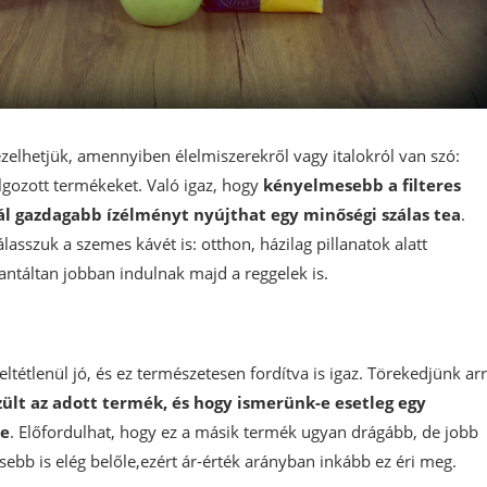
ezelhetjük, amennyiben élelmiszerekről vagy italokról van szó:
lgozott termékeket. Való igaz, hogy
kényelmesebb a filteres
ál gazdagabb ízélményt nyújthat egy minőségi szálas tea
.
sszuk a szemes kávét is: otthon, házilag pillanatok alatt
rantáltan jobban indulnak majd a reggelek is.
tétlenül jó, és ez természetesen fordítva is igaz. Törekedjünk arr
ült az adott termék, és hogy ismerünk-e esetleg egy
te
. Előfordulhat, hogy ez a másik termék ugyan drágább, de jobb
ebb is elég belőle,ezért ár-érték arányban inkább ez éri meg.