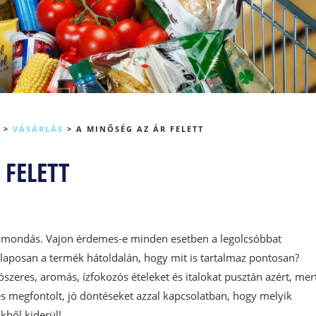
>
VÁSÁRLÁS
>
A MINŐSÉG AZ ÁR FELETT
 FELETT
égi mondás. Vajon érdemes-e minden esetben a legolcsóbbat
alaposan a termék hátoldalán, hogy mit is tartalmaz pontosan?
szeres, aromás, ízfokozós ételeket és italokat pusztán azért, mer
 megfontolt, jó döntéseket azzal kapcsolatban, hogy melyik
kből kiderül!