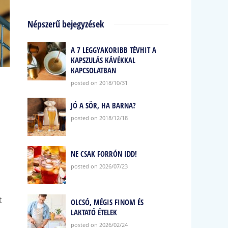
Népszerű bejegyzések
A 7 LEGGYAKORIBB TÉVHIT A
KAPSZULÁS KÁVÉKKAL
KAPCSOLATBAN
posted on 2018/10/31
JÓ A SÖR, HA BARNA?
posted on 2018/12/18
NE CSAK FORRÓN IDD!
posted on 2026/07/23
t
OLCSÓ, MÉGIS FINOM ÉS
LAKTATÓ ÉTELEK
posted on 2026/02/24