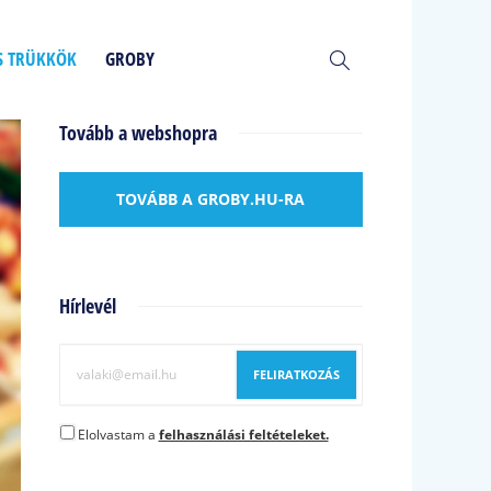
ÉS TRÜKKÖK
GROBY
Tovább a webshopra
TOVÁBB A GROBY.HU-RA
Hírlevél
Elolvastam a
felhasználási feltételeket.