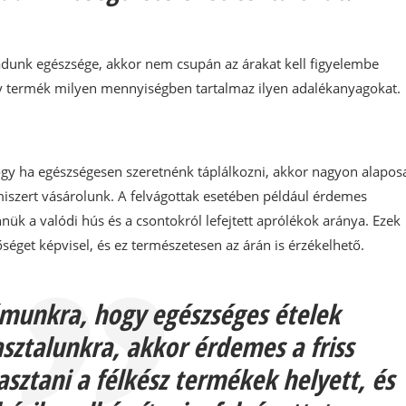
ádunk egészsége, akkor nem csupán az árakat kell figyelembe
y termék milyen mennyiségben tartalmaz ilyen adalékanyagokat.
ogy ha egészségesen szeretnénk táplálkozni, akkor nagyon alapos
iszert vásárolunk. A felvágottak esetében például érdemes
ük a valódi hús és a csontokról lefejtett aprólékok aránya. Ezek
őséget képvisel, és ez természetesen az árán is érzékelhető.
ámunkra, hogy egészséges ételek
asztalunkra, akkor érdemes a friss
sztani a félkész termékek helyett, és