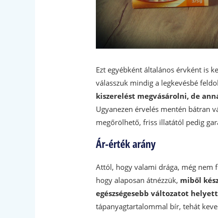
Ezt egyébként általános érvként is k
válasszuk mindig a legkevésbé feldo
kiszerelést megvásárolni, de ann
Ugyanezen érvelés mentén bátran vála
megőrölhető, friss illatától pedig ga
Ár-érték arány
Attól, hogy valami drága, még nem fel
hogy alaposan átnézzük,
miből kész
egészségesebb változatot helyet
tápanyagtartalommal bír, tehát keves