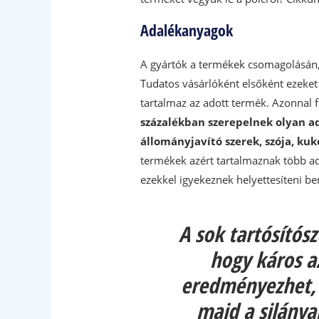
Adalékanyagok
A gyártók a termékek csomagolásán, 
Tudatos vásárlóként elsőként ezeket
tartalmaz az adott termék. Azonnal f
százalékban szerepelnek olyan ada
állományjavító szerek, szója, kuk
termékek azért tartalmaznak több ad
ezekkel igyekeznek helyettesíteni b
A sok tartósítós
hogy káros a
eredményezhet, 
majd a silánya