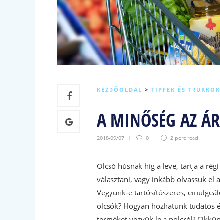
KEZDŐOLDAL
>
TIPPEK ÉS TRÜKKÖK
A MINŐSÉG AZ ÁR
2018/09/07
0
2 perc
read
Olcsó húsnak híg a leve, tartja a r
választani, vagy inkább olvassuk el 
Vegyünk-e tartósítószeres, emulgeáló
olcsók? Hogyan hozhatunk tudatos és
terméket vegyük le a polcról? Cikkün