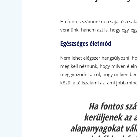
Ha fontos számunkra a saját és csal
vennünk, hanem azt is, hogy egy-eg
Egészséges életmód
Nem lehet elégszer hangsúlyozni, h
meg kell néznünk, hogy milyen élelm
meggyőződni arról, hogy milyen benn
közül a téliszalámi az, ami jobb min
Ha fontos sz
kerüljenek az 
alapanyagokat vála