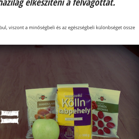
ázilag elkészíteni a felvágottat.
ul, viszont a minőségbeli és az egészségbeli különbséget össze