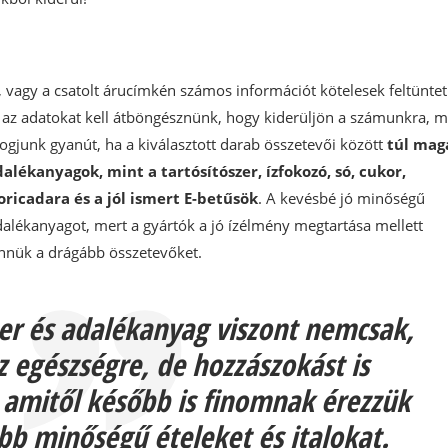
vagy a csatolt árucímkén számos információt kötelesek feltüntet
 az adatokat kell átböngésznünk, hogy kiderüljön a számunkra, m
ogjunk gyanút, ha a kiválasztott darab összetevői között
túl mag
lékanyagok, mint a tartósítószer, ízfokozó, só, cukor,
oricadara és a jól ismert E-betűsök
. A kevésbé jó minőségű
alékanyagot, mert a gyártók a jó ízélmény megtartása mellett
ennük a drágább összetevőket.
zer és adalékanyag viszont nemcsak,
z egészségre, de hozzászokást is
amitől később is finomnak érezzük
bb minőségű ételeket és italokat.