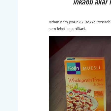
inkább akár h
Árban nem jövünk ki sokkal rosszabb
sem lehet hasonlítani.