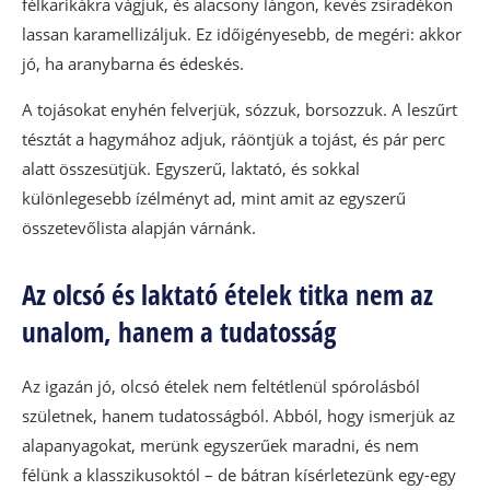
félkarikákra vágjuk, és alacsony lángon, kevés zsiradékon
lassan karamellizáljuk. Ez időigényesebb, de megéri: akkor
jó, ha aranybarna és édeskés.
A tojásokat enyhén felverjük, sózzuk, borsozzuk. A leszűrt
tésztát a hagymához adjuk, ráöntjük a tojást, és pár perc
alatt összesütjük. Egyszerű, laktató, és sokkal
különlegesebb ízélményt ad, mint amit az egyszerű
összetevőlista alapján várnánk.
Az olcsó és laktató ételek titka nem az
unalom, hanem a tudatosság
Az igazán jó, olcsó ételek nem feltétlenül spórolásból
születnek, hanem tudatosságból. Abból, hogy ismerjük az
alapanyagokat, merünk egyszerűek maradni, és nem
félünk a klasszikusoktól – de bátran kísérletezünk egy-egy