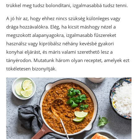
trükkel meg tudsz bolondítani, izgalmasabbá tudsz tenni.
A jó hír az, hogy ehhez nincs szükség különleges vagy
drága hozzávalókra. Elég, ha kicsit máshogy nézel a
megszokott alapanyagokra, izgalmasabb fűszereket
használsz vagy kipróbálsz néhány kevésbé gyakori
konyhai eljárást, és máris valami szerethető lesz a
tányérodon. Mutatunk három olyan receptet, amelyek ezt
tökéletesen bizonyítják.