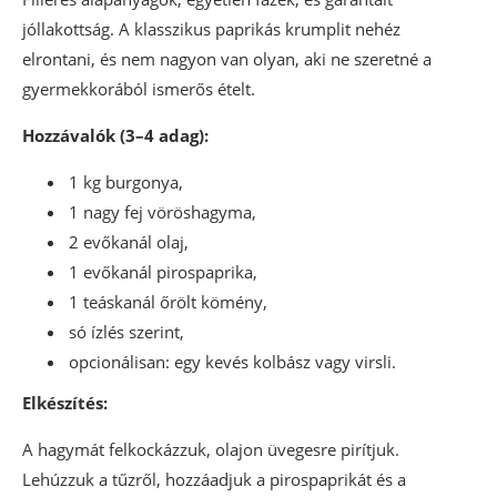
jóllakottság. A klasszikus paprikás krumplit nehéz
elrontani, és nem nagyon van olyan, aki ne szeretné a
gyermekkorából ismerős ételt.
Hozzávalók (3–4 adag):
1 kg burgonya,
1 nagy fej vöröshagyma,
2 evőkanál olaj,
1 evőkanál pirospaprika,
1 teáskanál őrölt kömény,
só ízlés szerint,
opcionálisan: egy kevés kolbász vagy virsli.
Elkészítés:
A hagymát felkockázzuk, olajon üvegesre pirítjuk.
Lehúzzuk a tűzről, hozzáadjuk a pirospaprikát és a