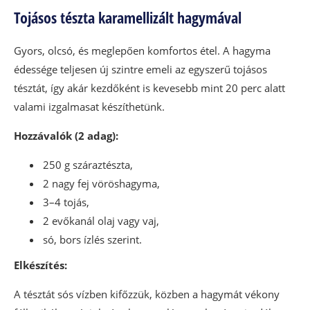
Tojásos tészta karamellizált hagymával
Gyors, olcsó, és meglepően komfortos étel. A hagyma
édessége teljesen új szintre emeli az egyszerű tojásos
tésztát, így akár kezdőként is kevesebb mint 20 perc alatt
valami izgalmasat készíthetünk.
Hozzávalók (2 adag):
250 g száraztészta,
2 nagy fej vöröshagyma,
3–4 tojás,
2 evőkanál olaj vagy vaj,
só, bors ízlés szerint.
Elkészítés:
A tésztát sós vízben kifőzzük, közben a hagymát vékony