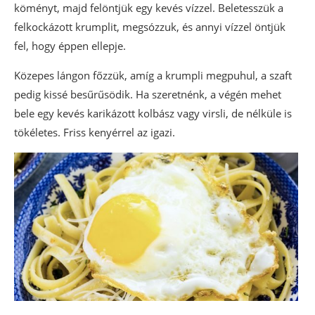
köményt, majd felöntjük egy kevés vízzel. Beletesszük a
felkockázott krumplit, megsózzuk, és annyi vízzel öntjük
fel, hogy éppen ellepje.
Közepes lángon főzzük, amíg a krumpli megpuhul, a szaft
pedig kissé besűrűsödik. Ha szeretnénk, a végén mehet
bele egy kevés karikázott kolbász vagy virsli, de nélküle is
tökéletes. Friss kenyérrel az igazi.