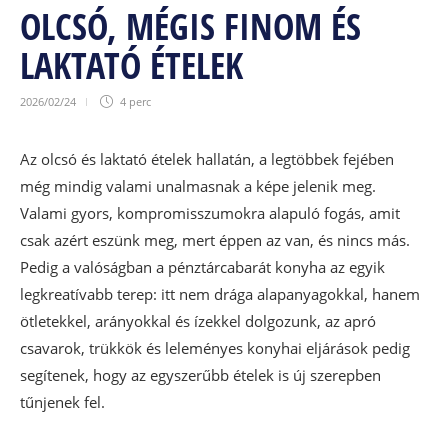
OLCSÓ, MÉGIS FINOM ÉS
LAKTATÓ ÉTELEK
2026/02/24
4 perc
Az olcsó és laktató ételek hallatán, a legtöbbek fejében
még mindig valami unalmasnak a képe jelenik meg.
Valami gyors, kompromisszumokra alapuló fogás, amit
csak azért eszünk meg, mert éppen az van, és nincs más.
Pedig a valóságban a pénztárcabarát konyha az egyik
legkreatívabb terep: itt nem drága alapanyagokkal, hanem
ötletekkel, arányokkal és ízekkel dolgozunk, az apró
csavarok, trükkök és leleményes konyhai eljárások pedig
segítenek, hogy az egyszerűbb ételek is új szerepben
tűnjenek fel.