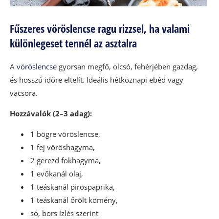
Fűszeres vöröslencse ragu rizzsel, ha valami
különlegeset tennél az asztalra
A
vöröslencse
gyorsan megfő, olcsó, fehérjében gazdag,
és hosszú időre eltelít. Ideális hétköznapi ebéd vagy
vacsora.
Hozzávalók (2–3 adag):
1 bögre vöröslencse,
1 fej vöröshagyma,
2 gerezd fokhagyma,
1 evőkanál olaj,
1 teáskanál pirospaprika,
1 teáskanál őrölt kömény,
só, bors ízlés szerint