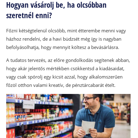
Hogyan vásárolj be, ha olcsóbban
szeretnél enni?
Főzni kétségtelenül olcsóbb, mint étterembe menni vagy
házhoz rendelni, de a havi büdzsét még így is nagyban
befolyásolhatja, hogy mennyit költesz a bevásárlásra.
A tudatos tervezés, az előre gondolkodás segítenek abban,
hogy akár jelentős mértékben csökkentsd a kiadásaidat,
vagy csak spórolj egy kicsit azzal, hogy alkalomszerűen
főzöl otthon valami kreatív, de pénztárcabarát ételt.