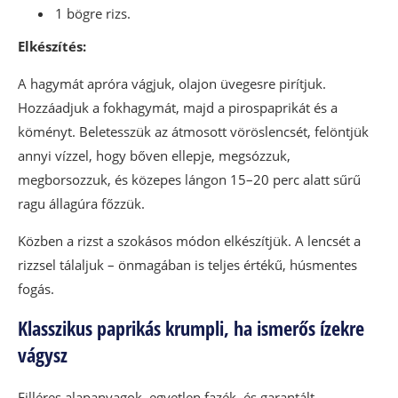
1 bögre rizs.
Elkészítés:
A hagymát apróra vágjuk, olajon üvegesre pirítjuk.
Hozzáadjuk a fokhagymát, majd a pirospaprikát és a
köményt. Beletesszük az átmosott vöröslencsét, felöntjük
annyi vízzel, hogy bőven ellepje, megsózzuk,
megborsozzuk, és közepes lángon 15–20 perc alatt sűrű
ragu állagúra főzzük.
Közben a rizst a szokásos módon elkészítjük. A lencsét a
rizzsel tálaljuk – önmagában is teljes értékű, húsmentes
fogás.
Klasszikus paprikás krumpli, ha ismerős ízekre
vágysz
Filléres alapanyagok, egyetlen fazék, és garantált