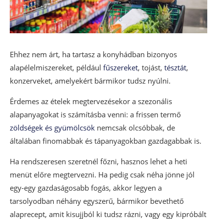
Ehhez nem árt, ha tartasz a konyhádban bizonyos
alapélelmiszereket, például
fűszereket
, tojást,
tésztát
,
konzerveket, amelyekért bármikor tudsz nyúlni.
Érdemes az ételek megtervezésekor a szezonális
alapanyagokat is számításba venni: a frissen termő
zöldségek és gyümölcsök
nemcsak olcsóbbak, de
általában finomabbak és tápanyagokban gazdagabbak is.
Ha rendszeresen szeretnél főzni, hasznos lehet a heti
menüt előre megtervezni. Ha pedig csak néha jönne jól
egy-egy gazdaságosabb fogás, akkor legyen a
tarsolyodban néhány egyszerű, bármikor bevethető
alaprecept, amit kisujjból ki tudsz rázni, vagy egy kipróbált