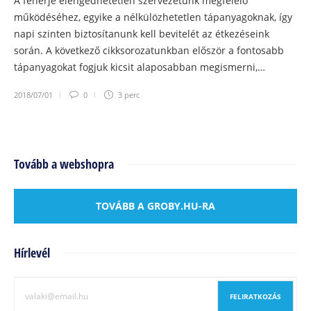
A fehérje elengedhetetlen szervezetünk megfelelő
működéséhez, egyike a nélkülözhetetlen tápanyagoknak, így
napi szinten biztosítanunk kell bevitelét az étkezéseink
során. A következő cikksorozatunkban először a fontosabb
tápanyagokat fogjuk kicsit alaposabban megismerni,…
2018/07/01
0
3 perc
Tovább a webshopra
TOVÁBB A GROBY.HU-RA
Hírlevél