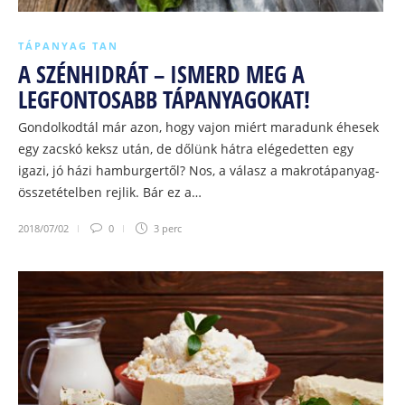
TÁPANYAG TAN
A SZÉNHIDRÁT – ISMERD MEG A
LEGFONTOSABB TÁPANYAGOKAT!
Gondolkodtál már azon, hogy vajon miért maradunk éhesek
egy zacskó keksz után, de dőlünk hátra elégedetten egy
igazi, jó házi hamburgertől? Nos, a válasz a makrotápanyag-
összetételben rejlik. Bár ez a…
2018/07/02
0
3 perc