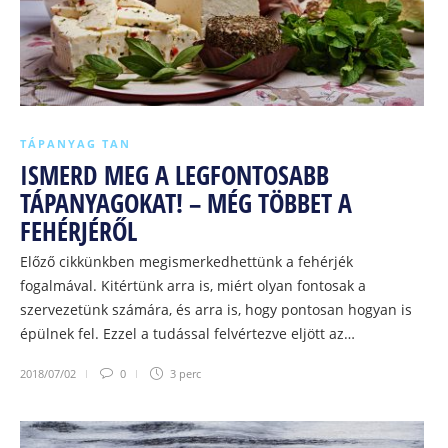
TÁPANYAG TAN
ISMERD MEG A LEGFONTOSABB
TÁPANYAGOKAT! – MÉG TÖBBET A
FEHÉRJÉRŐL
Előző cikkünkben megismerkedhettünk a fehérjék
fogalmával. Kitértünk arra is, miért olyan fontosak a
szervezetünk számára, és arra is, hogy pontosan hogyan is
épülnek fel. Ezzel a tudással felvértezve eljött az…
2018/07/02
0
3 perc