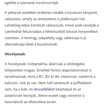
egekbe a szervezet inzulinszintjét.
A pékáruk esetében érdemes inkább a kovászos kenyeret
választani, amely az emésztésre is jótékonyan hat.
Lehetőleg teljes kiőrlésűt válasszunk, mivel ezek lassítják a
szénhidrát felszívódást a fehérlisztből készült kenyerekkel
szemben. A lenmag, zabpehely vagy zabkorpa is jó
alternatívája lehet a búzalisztnek.
Hüvelyesek
A hüvelyesek rosttartalma, akárcsak a zöldségeké,
kifejezetten magas. Emellett fontos alapvitaminokat is
tartalmaznak, mint a B1, B2 és B6 vitaminok, valamint a
kalcium, cink és vas. Nem kell tartanunk a puffadástól
sem, ha a bab- és
lencseféléket
beáztatjuk és az
áztatóvizet leöntjük, illetve ecetet vagy citromot is
használunk az elkészítése során.