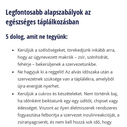
Legfontosabb alapszabályok az
egészséges táplálkozásban
5 dolog, amit ne tegyünk:
Kerüljük a szélsőségeket, törekedjünk inkább arra,
hogy az úgynevezett makrók – zsír, szénhidrát,
fehérje – bekerüljenek a szervezetünkbe.
Ne hagyjuk ki a reggelit! Az alvás időszaka után a
szervezetnek szüksége van a táplálékra, amelyből
újra energiát nyerhet.
Kerüljük a cukros és készételeket. Nem történik baj,
ha időnként beiktatunk egy-egy üdítőt, chipset vagy
édességet. Viszont az ilyen élelmiszerek rendszeres
fogyasztása felborítja a szervezet inzulinreakcióját, a
zsíranyagcserét, és nem kell hozzá sok idő, hogy