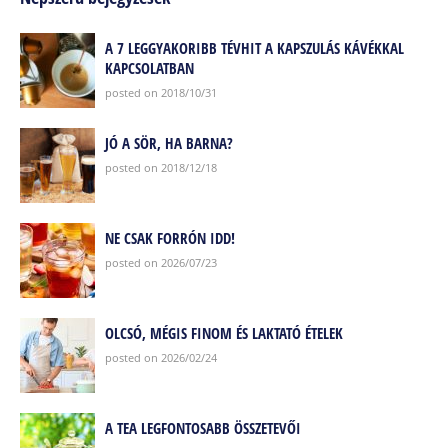
A 7 LEGGYAKORIBB TÉVHIT A KAPSZULÁS KÁVÉKKAL
KAPCSOLATBAN
posted on 2018/10/31
JÓ A SÖR, HA BARNA?
posted on 2018/12/18
NE CSAK FORRÓN IDD!
posted on 2026/07/23
OLCSÓ, MÉGIS FINOM ÉS LAKTATÓ ÉTELEK
posted on 2026/02/24
A TEA LEGFONTOSABB ÖSSZETEVŐI