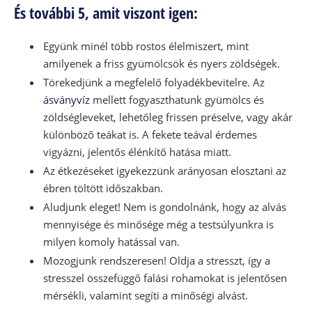
És további 5, amit viszont igen:
Együnk minél több rostos élelmiszert, mint
amilyenek a friss gyümölcsök és nyers zöldségek.
Törekedjünk a megfelelő folyadékbevitelre. Az
ásványvíz
mellett fogyaszthatunk gyümölcs és
zöldségleveket, lehetőleg frissen préselve, vagy akár
különböző teákat is. A fekete teával érdemes
vigyázni, jelentős élénkítő hatása miatt.
Az étkezéseket igyekezzünk arányosan elosztani az
ébren töltött időszakban.
Aludjunk eleget! Nem is gondolnánk, hogy az alvás
mennyisége és minősége még a testsúlyunkra is
milyen komoly hatással van.
Mozogjunk rendszeresen! Oldja a stresszt, így a
stresszel összefüggő falási rohamokat is jelentősen
mérsékli, valamint segíti a minőségi alvást.