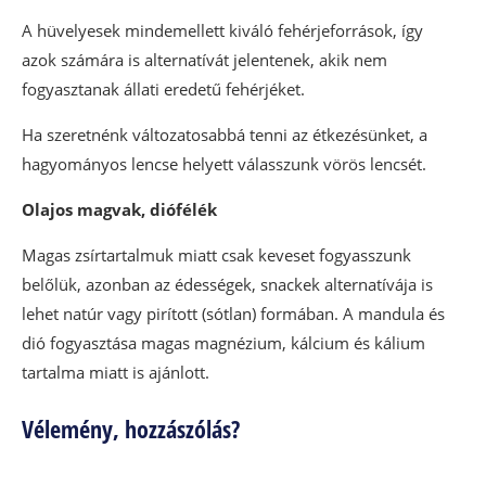
A hüvelyesek mindemellett kiváló fehérjeforrások, így
azok számára is alternatívát jelentenek, akik nem
fogyasztanak állati eredetű fehérjéket.
Ha szeretnénk változatosabbá tenni az étkezésünket, a
hagyományos lencse helyett válasszunk vörös lencsét.
Olajos magvak, diófélék
Magas zsírtartalmuk miatt csak keveset fogyasszunk
belőlük, azonban az édességek, snackek alternatívája is
lehet natúr vagy pirított (sótlan) formában. A mandula és
dió fogyasztása magas magnézium, kálcium és kálium
tartalma miatt is ajánlott.
Vélemény, hozzászólás?