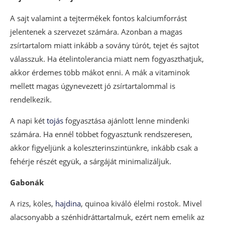
A sajt valamint a tejtermékek fontos kalciumforrást
jelentenek a szervezet számára. Azonban a magas
zsírtartalom miatt inkább a sovány túrót, tejet és sajtot
válasszuk. Ha ételintolerancia miatt nem fogyaszthatjuk,
akkor érdemes több mákot enni. A mák a vitaminok
mellett magas úgynevezett jó zsírtartalommal is
rendelkezik.
A napi két
tojás
fogyasztása ajánlott lenne mindenki
számára. Ha ennél többet fogyasztunk rendszeresen,
akkor figyeljünk a koleszterinszintünkre, inkább csak a
fehérje részét együk, a sárgáját minimalizáljuk.
Gabonák
A rizs, köles,
hajdina
, quinoa kiváló élelmi rostok. Mivel
alacsonyabb a szénhidráttartalmuk, ezért nem emelik az