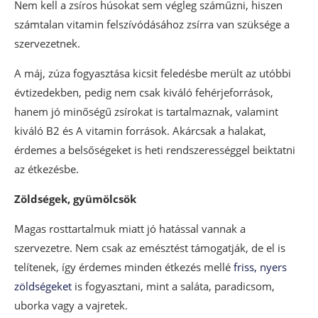
Nem kell a zsíros húsokat sem végleg száműzni, hiszen
számtalan vitamin felszívódásához zsírra van szüksége a
szervezetnek.
A máj, zúza fogyasztása kicsit feledésbe merült az utóbbi
évtizedekben, pedig nem csak kiváló fehérjeforrások,
hanem jó minőségű zsírokat is tartalmaznak, valamint
kiváló B2 és A vitamin források. Akárcsak a halakat,
érdemes a belsőségeket is heti rendszerességgel beiktatni
az étkezésbe.
Zöldségek, gyümölcsök
Magas rosttartalmuk miatt jó hatással vannak a
szervezetre. Nem csak az emésztést támogatják, de el is
telítenek, így érdemes minden étkezés mellé
friss, nyers
zöldségeket
is fogyasztani, mint a saláta, paradicsom,
uborka vagy a vajretek.