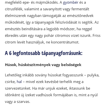
megfelelő epe- és májműködés. A
gyömbér
és a
citrusfélék, valamint a savanyított vagy fermentált
élelmiszerek nagyban támogatják az emésztőnedvek
működését, így a tápanyagok felszívódását is segítik. Az
emésztés beindítására a legjobb módszer, ha reggel
ébredés után egy nagy pohár citromos vizet iszunk. Friss
citrom levét használjuk, ne koncentrátumot.
A 6 legfontosabb tápanyagforrásunk:
Húsok, húskészítmények vagy belsőségek
Lehetőleg inkább sovány húsokat fogyasszunk – pulyka,
csirke,
hal
– mivel ezek kevésbé terhelik meg a
szervezetünket. Ha már unjuk ezeket, iktassunk be
időnként új ízeket vadhúsok formájában is, mint a nyúl
vagy a szarvas.