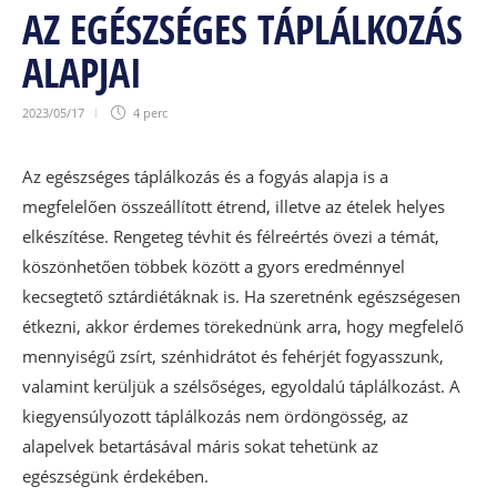
AZ EGÉSZSÉGES TÁPLÁLKOZÁS
ALAPJAI
2023/05/17
4 perc
Az egészséges táplálkozás és a fogyás alapja is a
megfelelően összeállított étrend, illetve az ételek helyes
elkészítése. Rengeteg tévhit és félreértés övezi a témát,
köszönhetően többek között a gyors eredménnyel
kecsegtető sztárdiétáknak is. Ha szeretnénk egészségesen
étkezni, akkor érdemes törekednünk arra, hogy megfelelő
mennyiségű zsírt, szénhidrátot és fehérjét fogyasszunk,
valamint kerüljük a szélsőséges, egyoldalú táplálkozást. A
kiegyensúlyozott táplálkozás nem ördöngösség, az
alapelvek betartásával máris sokat tehetünk az
egészségünk érdekében.