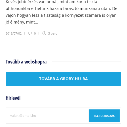
Kevés jobb érzés van annál, mint amikor a tiszta
otthonunkba érhetünk haza a fárasztó munkanap után. De
vajon hogyan lesz a tisztaság a környezet számára is olyan
jó élmény, mint…
2018/07/02
0
3 perc
Tovább a webshopra
TOVÁBB A GROBY.HU-RA
Hírlevél