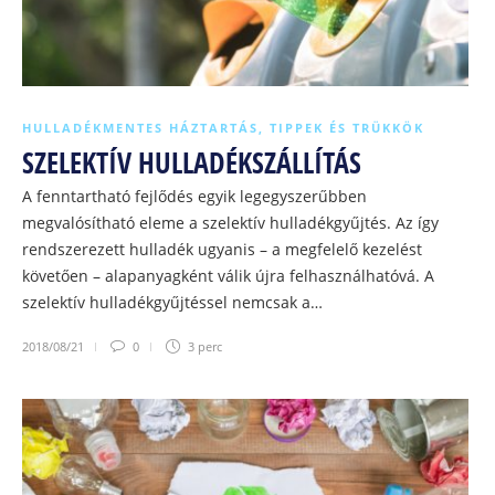
HULLADÉKMENTES HÁZTARTÁS
,
TIPPEK ÉS TRÜKKÖK
SZELEKTÍV HULLADÉKSZÁLLÍTÁS
A fenntartható fejlődés egyik legegyszerűbben
megvalósítható eleme a szelektív hulladékgyűjtés. Az így
rendszerezett hulladék ugyanis – a megfelelő kezelést
követően – alapanyagként válik újra felhasználhatóvá. A
szelektív hulladékgyűjtéssel nemcsak a…
2018/08/21
0
3 perc