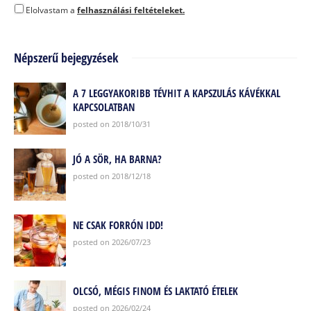
Elolvastam a
felhasználási feltételeket.
Népszerű bejegyzések
A 7 LEGGYAKORIBB TÉVHIT A KAPSZULÁS KÁVÉKKAL
KAPCSOLATBAN
posted on 2018/10/31
JÓ A SÖR, HA BARNA?
posted on 2018/12/18
NE CSAK FORRÓN IDD!
posted on 2026/07/23
OLCSÓ, MÉGIS FINOM ÉS LAKTATÓ ÉTELEK
posted on 2026/02/24