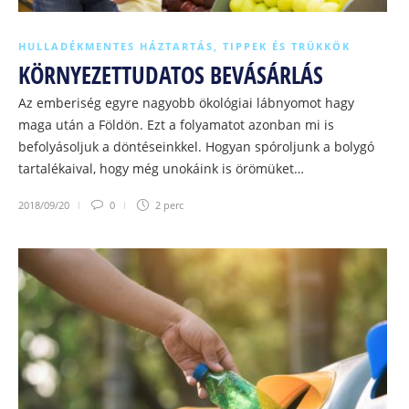
HULLADÉKMENTES HÁZTARTÁS
,
TIPPEK ÉS TRÜKKÖK
KÖRNYEZETTUDATOS BEVÁSÁRLÁS
Az emberiség egyre nagyobb ökológiai lábnyomot hagy
maga után a Földön. Ezt a folyamatot azonban mi is
befolyásoljuk a döntéseinkkel. Hogyan spóroljunk a bolygó
tartalékaival, hogy még unokáink is örömüket…
2018/09/20
0
2 perc