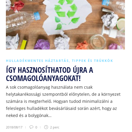
HULLADÉKMENTES HÁZTARTÁS
,
TIPPEK ÉS TRÜKKÖK
ÍGY HASZNOSÍTHATOD ÚJRA A
CSOMAGOLÓANYAGOKAT!
A sok csomagolóanyag használata nem csak
helytakarékossági szempontból előnytelen, de a környezet
számára is megterhelő. Hogyan tudod minimalizálni a
felesleges hulladékot bevásárlásaid során azért, hogy az
neked és a bolygónak…
2018/08/17
0
2 perc