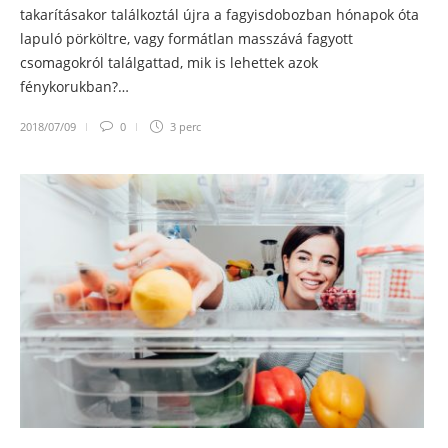
takarításakor találkoztál újra a fagyisdobozban hónapok óta
lapuló pörköltre, vagy formátlan masszává fagyott
csomagokról találgattad, mik is lehettek azok
fénykorukban?…
2018/07/09
0
3 perc