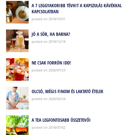
A 7 LEGGYAKORIBB TÉVHIT A KAPSZULÁS KÁVÉKKAL
KAPCSOLATBAN
posted on 2018/10/31
JÓ A SÖR, HA BARNA?
posted on 2018/12/18
NE CSAK FORRÓN IDD!
posted on 2026/07/23
OLCSÓ, MÉGIS FINOM ÉS LAKTATÓ ÉTELEK
posted on 2026/02/24
A TEA LEGFONTOSABB ÖSSZETEVŐI
posted on 2018/07/02