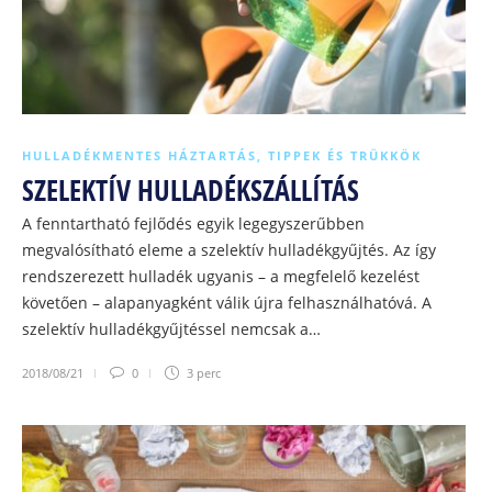
HULLADÉKMENTES HÁZTARTÁS
,
TIPPEK ÉS TRÜKKÖK
SZELEKTÍV HULLADÉKSZÁLLÍTÁS
A fenntartható fejlődés egyik legegyszerűbben
megvalósítható eleme a szelektív hulladékgyűjtés. Az így
rendszerezett hulladék ugyanis – a megfelelő kezelést
követően – alapanyagként válik újra felhasználhatóvá. A
szelektív hulladékgyűjtéssel nemcsak a…
2018/08/21
0
3 perc