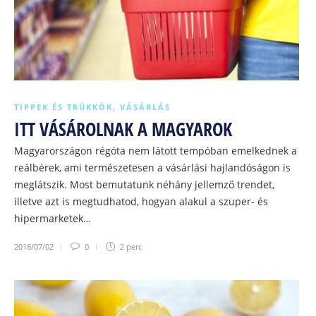
TIPPEK ÉS TRÜKKÖK
,
VÁSÁRLÁS
ITT VÁSÁROLNAK A MAGYAROK
Magyarországon régóta nem látott tempóban emelkednek a
reálbérek, ami természetesen a vásárlási hajlandóságon is
meglátszik. Most bemutatunk néhány jellemző trendet,
illetve azt is megtudhatod, hogyan alakul a szuper- és
hipermarketek…
2018/07/02
0
2 perc