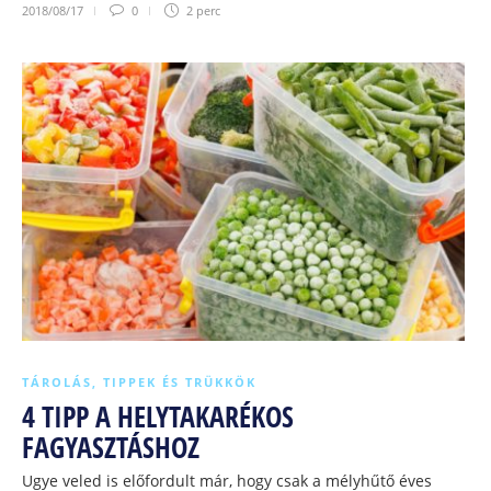
2018/08/17
0
2 perc
TÁROLÁS
,
TIPPEK ÉS TRÜKKÖK
4 TIPP A HELYTAKARÉKOS
FAGYASZTÁSHOZ
Ugye veled is előfordult már, hogy csak a mélyhűtő éves