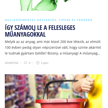
HULLADÉKMENTES HÁZTARTÁS
,
TIPPEK ÉS TRÜKKÖK
ÍGY SZÁMOLJ LE A FELESLEGES
MŰANYAGOKKAL
Melyik az az anyag, ami már közel 200 éve létezik, az elmúlt
100 évben pedig olyan népszerűvé vált, hogy szinte akármit
le tudnak gyártani belőle? Bizony, a műanyag! A műanyag…
2018/07/02
0
2 perc