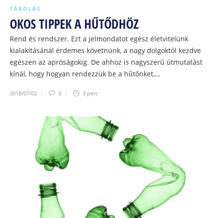
TÁROLÁS
OKOS TIPPEK A HŰTŐDHÖZ
Rend és rendszer. Ezt a jelmondatot egész életvitelünk
kialakításánál érdemes követnünk, a nagy dolgoktól kezdve
egészen az apróságokig. De ahhoz is nagyszerű útmutatást
kínál, hogy hogyan rendezzük be a hűtőnket,…
2018/07/02
0
3 perc