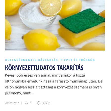
HULLADÉKMENTES HÁZTARTÁS
,
TIPPEK ÉS TRÜKKÖK
KÖRNYEZETTUDATOS TAKARÍTÁS
Kevés jobb érzés van annál, mint amikor a tiszta
otthonunkba érhetünk haza a fárasztó munkanap után. De
vajon hogyan lesz a tisztaság a környezet számára is olyan
jó élmény, mint…
2018/07/02
0
3 perc