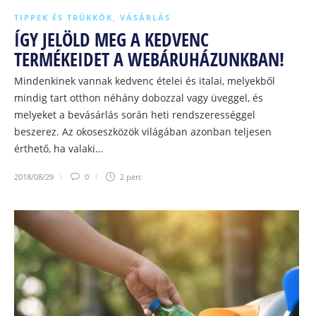
TIPPEK ÉS TRÜKKÖK
,
VÁSÁRLÁS
ÍGY JELÖLD MEG A KEDVENC
TERMÉKEIDET A WEBÁRUHÁZUNKBAN!
Mindenkinek vannak kedvenc ételei és italai, melyekből
mindig tart otthon néhány dobozzal vagy üveggel, és
melyeket a bevásárlás során heti rendszerességgel
beszerez. Az okoseszközök világában azonban teljesen
érthető, ha valaki…
2018/08/29
0
2 perc