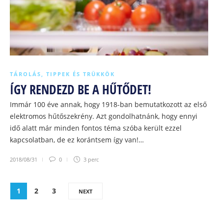
TÁROLÁS
,
TIPPEK ÉS TRÜKKÖK
ÍGY RENDEZD BE A HŰTŐDET!
Immár 100 éve annak, hogy 1918-ban bemutatkozott az első
elektromos hűtőszekrény. Azt gondolhatnánk, hogy ennyi
idő alatt már minden fontos téma szóba került ezzel
kapcsolatban, de ez korántsem így van!…
2018/08/31
0
3 perc
1
2
3
NEXT