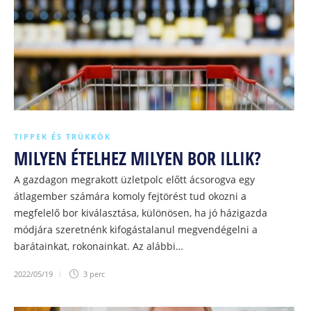
TIPPEK ÉS TRÜKKÖK
MILYEN ÉTELHEZ MILYEN BOR ILLIK?
A gazdagon megrakott üzletpolc előtt ácsorogva egy
átlagember számára komoly fejtörést tud okozni a
megfelelő bor kiválasztása, különösen, ha jó házigazda
módjára szeretnénk kifogástalanul megvendégelni a
barátainkat, rokonainkat. Az alábbi…
2022/05/19
3 perc