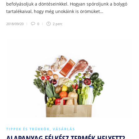
befolyásoljuk a döntéseinkkel. Hogyan spóroljunk a bolygó
tartalékaival, hogy még unokáink is örömüket…
2018/09/20
0
2 perc
TIPPEK ÉS TRÜKKÖK
,
VÁSÁRLÁS
ALAPANYAG FÉLKÉSZ TERMÉK HELYETT?