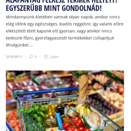
EGYSZERŰBB MINT GONDOLNÁD!
Mindannyiunk életében vannak olyan napok, amikor nincs
elég időnk egy egészséges, kiadós reggelire, így valami előre
elkészített ételt kapunk elő gyorsan, vagy amikor nincs
kedvünk főzni, gyorsfagyasztott termékekkel csillapítjuk
éhségünket….
2018/09/15
0
2 perc