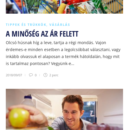
TIPPEK ÉS TRÜKKÖK
,
VÁSÁRLÁS
A MINŐSÉG AZ ÁR FELETT
Olcsó húsnak híg a leve, tartja a régi mondás. Vajon
érdemes-e minden esetben a legolcsóbbat választani, vagy
inkább olvassuk el alaposan a termék hátoldalán, hogy mit
is tartalmaz pontosan? Vegyünk-e…
2018/09/07
0
2 perc