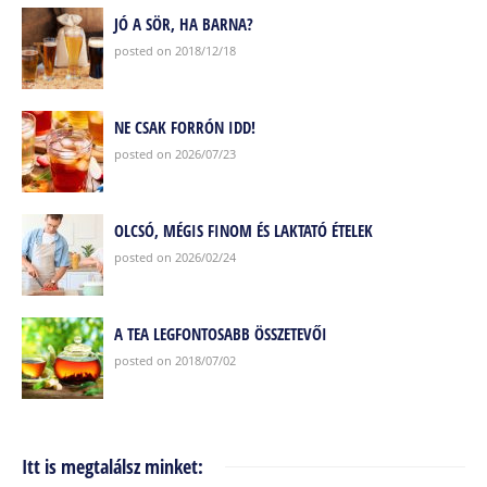
JÓ A SÖR, HA BARNA?
posted on 2018/12/18
NE CSAK FORRÓN IDD!
posted on 2026/07/23
OLCSÓ, MÉGIS FINOM ÉS LAKTATÓ ÉTELEK
posted on 2026/02/24
A TEA LEGFONTOSABB ÖSSZETEVŐI
posted on 2018/07/02
Itt is megtalálsz minket: