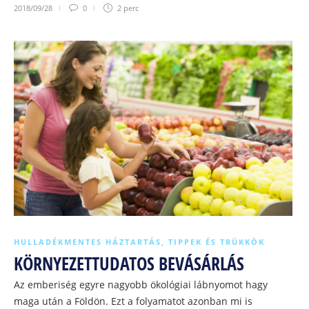
2018/09/28
0
2 perc
HULLADÉKMENTES HÁZTARTÁS
,
TIPPEK ÉS TRÜKKÖK
KÖRNYEZETTUDATOS BEVÁSÁRLÁS
Az emberiség egyre nagyobb ökológiai lábnyomot hagy
maga után a Földön. Ezt a folyamatot azonban mi is