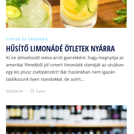
TIPPEK ÉS TRÜKKÖK
HŰSÍTŐ LIMONÁDÉ ÖTLETEK NYÁRRA
Ki ne álmodozott volna arról gyerekként, hogy megnyitja az
amerikai filmekből jól ismert limonádé standját az utcában
egy kis plusz zsebpénzért? Bár hazánkban nem igazán
találkozunk ilyen standokkal, de azért…
2022/06/29
4 perc