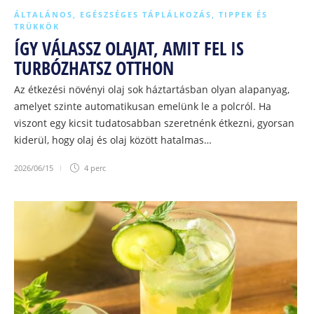
ÁLTALÁNOS
,
EGÉSZSÉGES TÁPLÁLKOZÁS
,
TIPPEK ÉS
TRÜKKÖK
ÍGY VÁLASSZ OLAJAT, AMIT FEL IS
TURBÓZHATSZ OTTHON
Az étkezési növényi olaj sok háztartásban olyan alapanyag,
amelyet szinte automatikusan emelünk le a polcról. Ha
viszont egy kicsit tudatosabban szeretnénk étkezni, gyorsan
kiderül, hogy olaj és olaj között hatalmas…
2026/06/15
4 perc